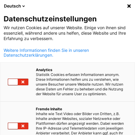
Deutsch
Suche öffnen
Navi
Ein
Info Hub:
Downloads
Datenschutzeinstellungen
Wir nutzen Cookies auf unserer Website. Einige von ihnen sind
Alle Neuigkeiten, Videos und Downloads der AHK Chile.
essenziell, während andere uns helfen, diese Website und Ihre
Erfahrung zu verbessern.
Weitere Informationen finden Sie in unseren
Datenschutzerklärungen.
Filter und Sortierung anzeigen
Analytics
Filteroptionen wurden erfolgreich aktualisiert
Statistik Cookies erfassen Informationen anonym.
Diese Informationen helfen uns zu verstehen, wie
unsere Besucher unsere Website nutzen. Wir nutzen
diese Daten um Fehler zu beheben und die Nutzung
der Website für unsere User zu optimieren.
Im Zusammenhang mit Downloads
German
Fremde Inhalte
Inhalte wie Text Video oder Bilder von Dritten, z.B.
ALLE DOWNLOADS
BUSINESS PUBLIKATIONEN
INDUSTRIE PUBLIK
Inhalte anderer Websites, sozialer Netzwerke oder
Plattformen dürfen angezeigt werden. Dabei werden
Ihre IP-Adresse und Telemetriedaten vom jeweiligen
Anbieter verarbeitet. Der Anbieter kann ggf. auch Ihr