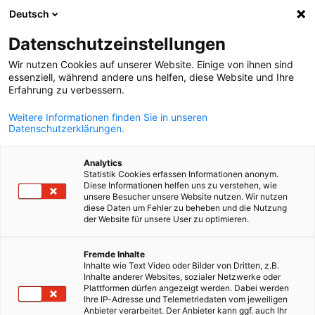
Deutsch
Suche öffnen
Navi
Ein
Info Hub:
Downloads
Datenschutzeinstellungen
Wir nutzen Cookies auf unserer Website. Einige von ihnen sind
Alle Neuigkeiten, Videos und Downloads der AHK Chile.
essenziell, während andere uns helfen, diese Website und Ihre
Erfahrung zu verbessern.
Weitere Informationen finden Sie in unseren
Datenschutzerklärungen.
Filter und Sortierung anzeigen
Analytics
Filteroptionen wurden erfolgreich aktualisiert
Statistik Cookies erfassen Informationen anonym.
Diese Informationen helfen uns zu verstehen, wie
unsere Besucher unsere Website nutzen. Wir nutzen
diese Daten um Fehler zu beheben und die Nutzung
der Website für unsere User zu optimieren.
Im Zusammenhang mit Downloads
German
Fremde Inhalte
ALLE DOWNLOADS
Inhalte wie Text Video oder Bilder von Dritten, z.B.
BUSINESS PUBLIKATIONEN
INDUSTRIE PUBLIK
Inhalte anderer Websites, sozialer Netzwerke oder
Plattformen dürfen angezeigt werden. Dabei werden
Ihre IP-Adresse und Telemetriedaten vom jeweiligen
Anbieter verarbeitet. Der Anbieter kann ggf. auch Ihr