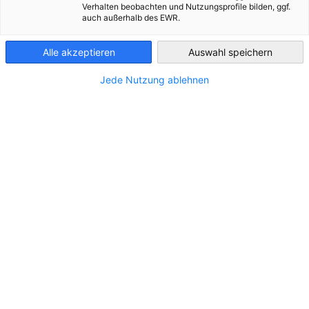
Verhalten beobachten und Nutzungsprofile bilden, ggf.
auch außerhalb des EWR.
Chile
Alle akzeptieren
Auswahl speichern
Jede Nutzung ablehnen
Bergbau und Rohstoffe Deutsch-Chilenische
Kooperation
NEUIGKEITEN
12 Jahre | Zweite Ausgabe
INDUSTRIE PUBLIKATIONEN
SONDERPUBLIKATIONEN