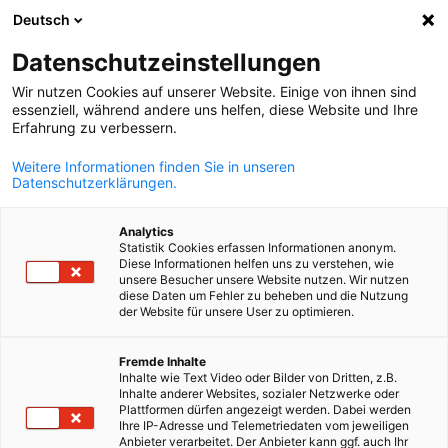
Deutsch
Suche öffnen
Navi
Ein
Info Hub:
Neuigkeiten
Datenschutzeinstellungen
Wir nutzen Cookies auf unserer Website. Einige von ihnen sind
Alle Neuigkeiten, Videos und Downloads der AHK Chile.
essenziell, während andere uns helfen, diese Website und Ihre
Erfahrung zu verbessern.
Weitere Informationen finden Sie in unseren
Datenschutzerklärungen.
Filter und Sortierung anzeigen
Analytics
Filteroptionen wurden erfolgreich aktualisiert
Statistik Cookies erfassen Informationen anonym.
Diese Informationen helfen uns zu verstehen, wie
unsere Besucher unsere Website nutzen. Wir nutzen
diese Daten um Fehler zu beheben und die Nutzung
der Website für unsere User zu optimieren.
Im Zusammenhang mit Neuigkeiten
German
Fremde Inhalte
ALLE NEUIGKEITEN
Inhalte wie Text Video oder Bilder von Dritten, z.B.
AHK NEWS
INDUSTRIE
INDUSTRIE PUBLIKATIO
Inhalte anderer Websites, sozialer Netzwerke oder
Plattformen dürfen angezeigt werden. Dabei werden
Ihre IP-Adresse und Telemetriedaten vom jeweiligen
Anbieter verarbeitet. Der Anbieter kann ggf. auch Ihr