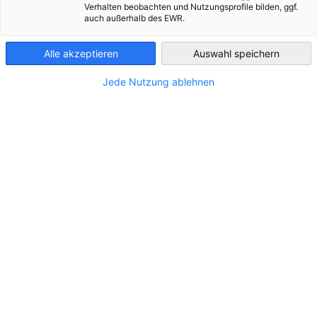
Verhalten beobachten und Nutzungsprofile bilden, ggf.
auch außerhalb des EWR.
Chile
Alle akzeptieren
Auswahl speichern
Jede Nutzung ablehnen
Bergbau und Rohstoffe Deutsch-Chilenische
Kooperation
NEUIGKEITEN
12 Jahre | Zweite Ausgabe
INDUSTRIE PUBLIKATIONEN
SONDERPUBLIKATIONEN