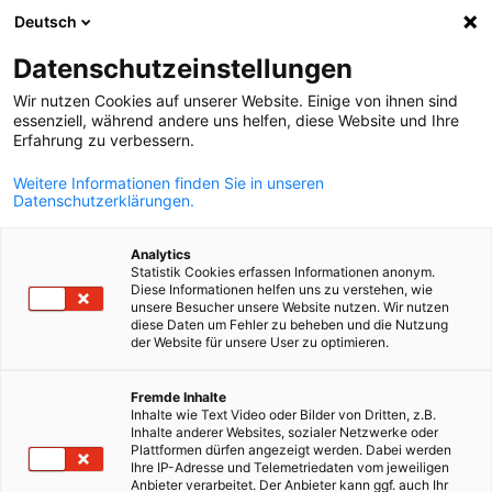
Deutsch
Suche öffnen
Navi
Ein
Info Hub:
Neuigkeiten
Datenschutzeinstellungen
Wir nutzen Cookies auf unserer Website. Einige von ihnen sind
Alle Neuigkeiten, Videos und Downloads der AHK Chile.
essenziell, während andere uns helfen, diese Website und Ihre
Erfahrung zu verbessern.
Weitere Informationen finden Sie in unseren
Datenschutzerklärungen.
Filter und Sortierung anzeigen
Analytics
Filteroptionen wurden erfolgreich aktualisiert
Statistik Cookies erfassen Informationen anonym.
Diese Informationen helfen uns zu verstehen, wie
unsere Besucher unsere Website nutzen. Wir nutzen
diese Daten um Fehler zu beheben und die Nutzung
der Website für unsere User zu optimieren.
Im Zusammenhang mit Neuigkeiten
German
Fremde Inhalte
ALLE NEUIGKEITEN
Inhalte wie Text Video oder Bilder von Dritten, z.B.
AHK NEWS
INDUSTRIE
INDUSTRIE PUBLIKATIO
Inhalte anderer Websites, sozialer Netzwerke oder
Plattformen dürfen angezeigt werden. Dabei werden
Ihre IP-Adresse und Telemetriedaten vom jeweiligen
Anbieter verarbeitet. Der Anbieter kann ggf. auch Ihr