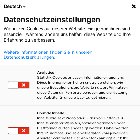
Deutsch
Búsqueda abie
Abri
Cer
Datenschutzeinstellungen
Wir nutzen Cookies auf unserer Website. Einige von ihnen sind
essenziell, während andere uns helfen, diese Website und Ihre
Erfahrung zu verbessern.
Weitere Informationen finden Sie in unseren
Datenschutzerklärungen.
Analytics
Statistik Cookies erfassen Informationen anonym.
Diese Informationen helfen uns zu verstehen, wie
Event
10/06/2026
unsere Besucher unsere Website nutzen. Wir nutzen
diese Daten um Fehler zu beheben und die Nutzung
der Website für unsere User zu optimieren.
Charla Magistral Siemens
Spanish
Energy
Fremde Inhalte
Inhalte wie Text Video oder Bilder von Dritten, z.B.
Inhalte anderer Websites, sozialer Netzwerke oder
Plattformen dürfen angezeigt werden. Dabei werden
Ihre IP-Adresse und Telemetriedaten vom jeweiligen
Subestaciones Aisladas en Gas (GIS) Preensambladas Digitales:
Anbieter verarbeitet. Der Anbieter kann ggf. auch Ihr