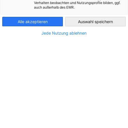
soluciones plug & play para la minería.
Verhalten beobachten und Nutzungsprofile bilden, ggf.
auch außerhalb des EWR.
Chile
En el marco de EXPONOR 2026, queremos invitarte a
participar de una charla magistral organizada por nuestro
Alle akzeptieren
Auswahl speichern
sponsor 110 años AHK Chile,
Siemens Energy
, que abordará
soluciones innovadoras para el futuro de la industria minera
Jede Nutzung ablehnen
y energética.
Charla Magistral Siemens Energy
“Subestaciones Aisladas en Gas (GIS) Preensambladas
Digitales: soluciones plug & play para la minería”
Speaker:
Ángel Balan
Gerente de Ingeniería de Soluciones de Transmisión para
Sudamérica, Siemens Energy
Miércoles 10 de junio de 2026
14:00 hrs.