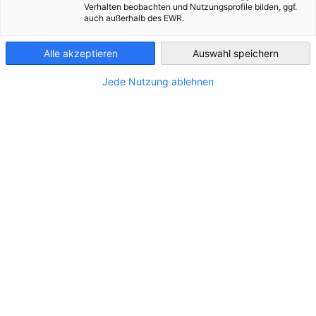
Verhalten beobachten und Nutzungsprofile bilden, ggf.
auch außerhalb des EWR.
Chile
Alle akzeptieren
Auswahl speichern
Jede Nutzung ablehnen
Guía Minera Cooperación Chileno-Alemana
2013-2025 12 Años 2da Edición
DESCARGAR
PUBLICACIONES DESTACADAS
PUBLICACIONES SECTORIALES