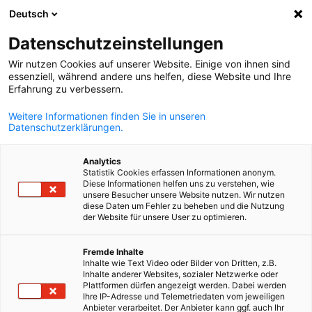
Deutsch
Búsqueda abie
Abri
Cer
Info Hub:
Descargas
Datenschutzeinstellungen
Wir nutzen Cookies auf unserer Website. Einige von ihnen sind
Noticias, y publicaciones de AHK Chile
essenziell, während andere uns helfen, diese Website und Ihre
Erfahrung zu verbessern.
Weitere Informationen finden Sie in unseren
Datenschutzerklärungen.
Mostrar filtros y clasificación
Analytics
Opciones de filtro actualizadas correctamente
Statistik Cookies erfassen Informationen anonym.
Diese Informationen helfen uns zu verstehen, wie
unsere Besucher unsere Website nutzen. Wir nutzen
diese Daten um Fehler zu beheben und die Nutzung
der Website für unsere User zu optimieren.
Spanish
Relacionado con Descargas
Fremde Inhalte
Inhalte wie Text Video oder Bilder von Dritten, z.B.
TODAS LAS DESCARGAS
INFORMACIÓN DE MERCADO
NOTICIAS AHK
Inhalte anderer Websites, sozialer Netzwerke oder
Plattformen dürfen angezeigt werden. Dabei werden
Ihre IP-Adresse und Telemetriedaten vom jeweiligen
Anbieter verarbeitet. Der Anbieter kann ggf. auch Ihr