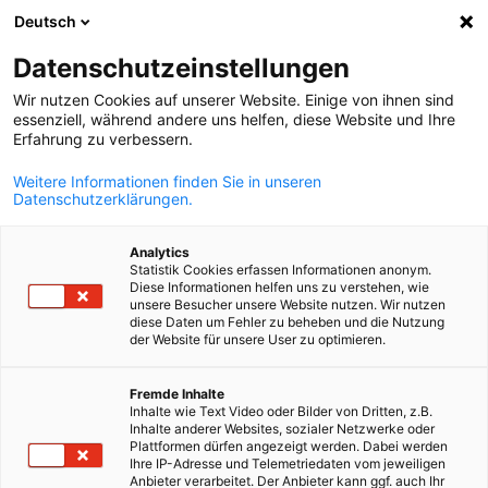
Deutsch
Búsqueda abie
Abri
Cer
Info Hub:
Descargas
Datenschutzeinstellungen
Wir nutzen Cookies auf unserer Website. Einige von ihnen sind
Noticias, y publicaciones de AHK Chile
essenziell, während andere uns helfen, diese Website und Ihre
Erfahrung zu verbessern.
Weitere Informationen finden Sie in unseren
Datenschutzerklärungen.
Mostrar filtros y clasificación
Analytics
Opciones de filtro actualizadas correctamente
Statistik Cookies erfassen Informationen anonym.
Diese Informationen helfen uns zu verstehen, wie
unsere Besucher unsere Website nutzen. Wir nutzen
diese Daten um Fehler zu beheben und die Nutzung
der Website für unsere User zu optimieren.
Spanish
Relacionado con Descargas
Fremde Inhalte
TODAS LAS DESCARGAS
Inhalte wie Text Video oder Bilder von Dritten, z.B.
INFORMACIÓN DE MERCADO
NOTICIAS AHK
Inhalte anderer Websites, sozialer Netzwerke oder
Plattformen dürfen angezeigt werden. Dabei werden
Ihre IP-Adresse und Telemetriedaten vom jeweiligen
Anbieter verarbeitet. Der Anbieter kann ggf. auch Ihr