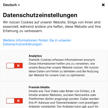
Deutsch
Búsqueda abie
Abri
Cer
Info Hub:
Descargas
Datenschutzeinstellungen
Wir nutzen Cookies auf unserer Website. Einige von ihnen sind
Noticias, y publicaciones de AHK Chile
essenziell, während andere uns helfen, diese Website und Ihre
Erfahrung zu verbessern.
Weitere Informationen finden Sie in unseren
Datenschutzerklärungen.
Mostrar filtros y clasificación
Analytics
Opciones de filtro actualizadas correctamente
Statistik Cookies erfassen Informationen anonym.
Diese Informationen helfen uns zu verstehen, wie
unsere Besucher unsere Website nutzen. Wir nutzen
diese Daten um Fehler zu beheben und die Nutzung
der Website für unsere User zu optimieren.
Spanish
Relacionado con Descargas
Fremde Inhalte
TODAS LAS DESCARGAS
Inhalte wie Text Video oder Bilder von Dritten, z.B.
INFORMACIÓN DE MERCADO
NOTICIAS AHK
Inhalte anderer Websites, sozialer Netzwerke oder
Plattformen dürfen angezeigt werden. Dabei werden
Ihre IP-Adresse und Telemetriedaten vom jeweiligen
Anbieter verarbeitet. Der Anbieter kann ggf. auch Ihr