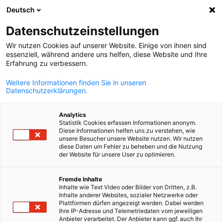
Deutsch
Búsqueda abie
Abri
Cer
Info Hub:
Noticias
Datenschutzeinstellungen
Wir nutzen Cookies auf unserer Website. Einige von ihnen sind
Noticias, y publicaciones de AHK Chile
essenziell, während andere uns helfen, diese Website und Ihre
Erfahrung zu verbessern.
Weitere Informationen finden Sie in unseren
Datenschutzerklärungen.
Mostrar filtros y clasificación
Analytics
Opciones de filtro actualizadas correctamente
Statistik Cookies erfassen Informationen anonym.
Diese Informationen helfen uns zu verstehen, wie
unsere Besucher unsere Website nutzen. Wir nutzen
diese Daten um Fehler zu beheben und die Nutzung
der Website für unsere User zu optimieren.
Spanish
Relacionado con Noticias
Fremde Inhalte
Inhalte wie Text Video oder Bilder von Dritten, z.B.
TODAS LAS NOTICIAS
BLOG
COMUNICADOS DE PRENSA
ECONOMÍA 
Inhalte anderer Websites, sozialer Netzwerke oder
Plattformen dürfen angezeigt werden. Dabei werden
Ihre IP-Adresse und Telemetriedaten vom jeweiligen
Anbieter verarbeitet. Der Anbieter kann ggf. auch Ihr