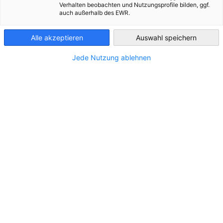
Verhalten beobachten und Nutzungsprofile bilden, ggf.
auch außerhalb des EWR.
Chile
Alle akzeptieren
Auswahl speichern
Jede Nutzung ablehnen
Conferencia de ventas Liebherr
Soluciones y servicios: la conferencia de ventas reúne
NOTICIAS
al equipo de LATAM en Alemania
EVENTOS
NOTICIAS DE SOCIOS
PUBLICACIONES