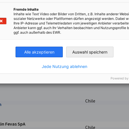
Chile
Fremde Inhalte
Inhalte wie Text Video oder Bilder von Dritten, z.B. Inhalte anderer Websi
sozialer Netzwerke oder Plattformen dürfen angezeigt werden. Dabei 
Ihre IP-Adresse und Telemetriedaten vom jeweiligen Anbieter verarbeite
Anbieter kann ggf. auch Ihr Verhalten beobachten und Nutzungsprofile b
ue
ggf. auch außerhalb des EWR.
Chile
Alle akzeptieren
Auswahl speichern
Jede Nutzung ablehnen
ago S.A.
Chile
ite
Powered by
Chile
m
lin Fevas SpA
Chile