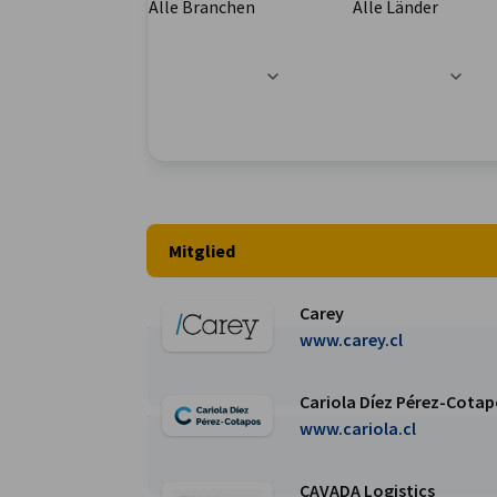
Alle Branchen
Alle Länder
Chile
Filteroptionen wurden erfolgreich aktualisier
Mitglied
Carey
Weiter zur Carey Seite
www.carey.cl
Cariola Díez Pérez-Cota
Weiter zur Cariola Díez Pérez-Cotapos Abogad
www.cariola.cl
CAVADA Logistics