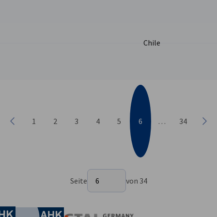
SpA Seite
Chile
1
2
3
4
5
6
…
34
Vorherige
Näc
Seite auswählen
Seite
6
von 34
Seite 6 von 34
irtschaft und Energie
Industrie- und Handelskammer
Industrie- und Handelskammer
AHK.de