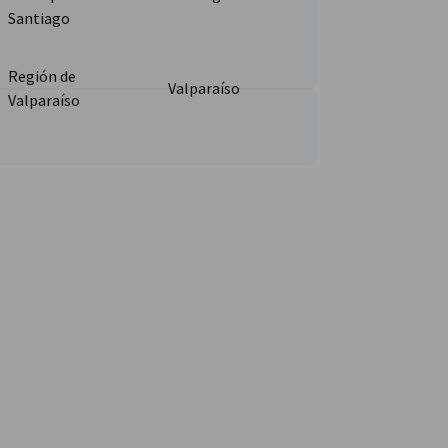
Santiago
Región de
Valparaíso
Valparaíso
hste