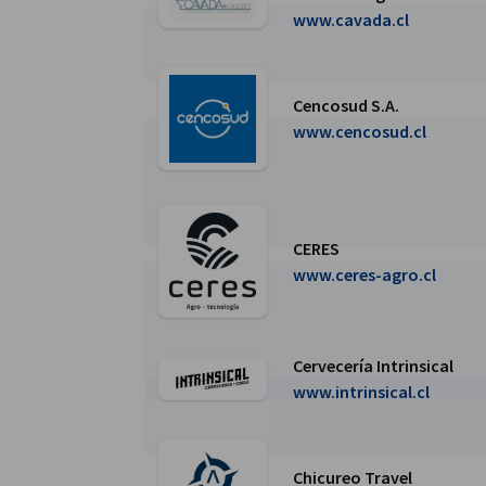
Weiter zur CAVADA Logistics Seite
www.cavada.cl
Cencosud S.A.
Weiter zur Cencosud S.A. Seite
www.cencosud.cl
CERES
Weiter zur CERES Seite
www.ceres-agro.cl
Cervecería Intrinsical
Weiter zur Cervecería Intrinsical Seite
www.intrinsical.cl
Chicureo Travel