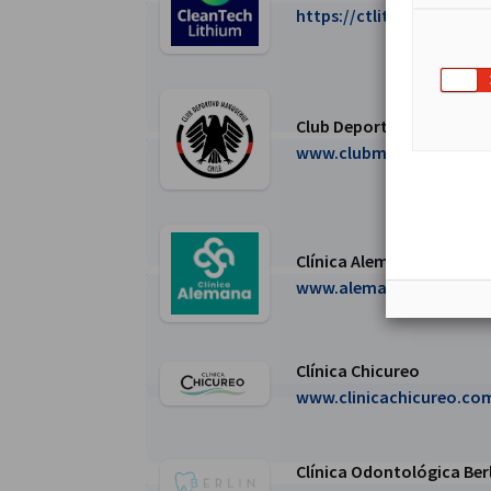
Weiter zur Clean Tech Lithium Seite
https://ctlithium.com
Club Deportivo Manqueh
Weiter zur Club Deportivo Manquehue Seite
www.clubmanquehue.cl
Clínica Alemana de Santi
Weiter zur Clínica Alemana de Santiago S.A. Se
www.alemana.cl
Clínica Chicureo
Weiter zur Clínica Chicureo Seite
www.clinicachicureo.co
Clínica Odontológica Ber