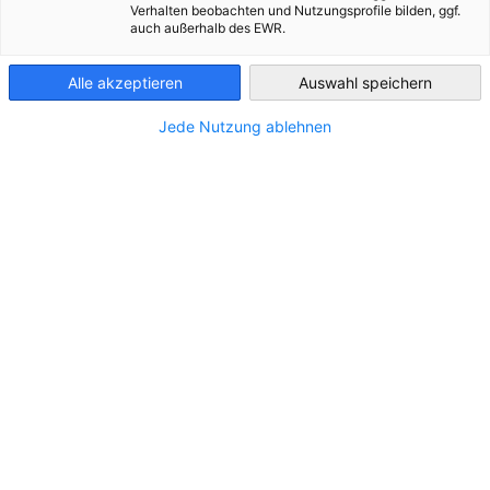
Nachhaltigkeit. Deutsche Stärken in Technologie,
Verhalten beobachten und Nutzungsprofile bilden, ggf.
Automatisierung und systematischem Innovationsmanageme
auch außerhalb des EWR.
Chile
treffen auf ein dynamisches Umfeld mit hoher
Anpassungsfähigkeit. Gemeinsam werden praxisnahe Lösunge
Alle akzeptieren
Auswahl speichern
und langfristige Entwicklungsperspektiven gefördert.
Jede Nutzung ablehnen
Dienstleistungen
Verschiedene Programme und Angebote unterstützen
chilenische Unternehmen, über unsere Mitgliedsfirmen
hinaus, dabei, Innovationsprojekte umzusetzen und eine
nachhaltige Innovationskultur zu entwickeln. Ziel ist es, ihre
Wettbewerbsfähigkeit auf nationalen und internationalen
Märkten gezielt zu stärken. Deutsche Unternehmen sind
herzlich eingeladen, sich in unterschiedlichen Formaten
einzubringen, etwa durch Fachbeiträge,
Projektpartnerschaften oder technologische
Zusammenarbeit.