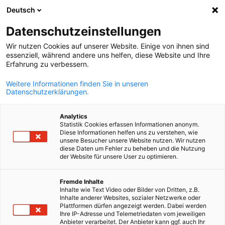
Deutsch
Suche öffnen
Navi
Ein
Datenschutzeinstellungen
Wir nutzen Cookies auf unserer Website. Einige von ihnen sind
essenziell, während andere uns helfen, diese Website und Ihre
Erfahrung zu verbessern.
Weitere Informationen finden Sie in unseren
Datenschutzerklärungen.
Analytics
Statistik Cookies erfassen Informationen anonym.
Diese Informationen helfen uns zu verstehen, wie
iStock.com
unsere Besucher unsere Website nutzen. Wir nutzen
Innovation und
diese Daten um Fehler zu beheben und die Nutzung
der Website für unsere User zu optimieren.
Technologietransfer
German
Fremde Inhalte
Inhalte wie Text Video oder Bilder von Dritten, z.B.
Inhalte anderer Websites, sozialer Netzwerke oder
Die Innovationszusammenarbeit zwischen Deutschland und Ch
Plattformen dürfen angezeigt werden. Dabei werden
schafft neue Impulse für Wettbewerbsfähigkeit, Effizienz und
Ihre IP-Adresse und Telemetriedaten vom jeweiligen
Anbieter verarbeitet. Der Anbieter kann ggf. auch Ihr