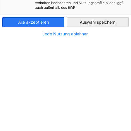
26 de junio de 2026
Verhalten beobachten und Nutzungsprofile bilden, ggf.
auch außerhalb des EWR.
Chile
En el marco de la
Energy Partnership Chile-Alemania
, AHK
Chile organiza una
delegación empresarial a Alemania
Alle akzeptieren
Auswahl speichern
dirigida a empresas e instituciones del sector energético
interesadas en conocer en terreno el desarrollo, las
Jede Nutzung ablehnen
tendencias y las oportunidades del mercado europeo.
El programa contempla una agenda técnica y de vinculación
con actores relevantes del ecosistema energético alemán,
combinando visitas a empresas, instancias de diálogo
institucional y participación en uno de los principales
eventos internacionales del sector.
Esta delegación está diseñada como una
experiencia
integral de aprendizaje y networking
, que contempla:
Visitas técnicas a empresas líderes del sector
energético en Alemania
Reuniones con actores clave del ecosistema