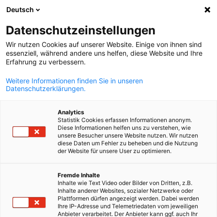
Deutsch
Búsqueda abie
Abri
Cer
Datenschutzeinstellungen
Wir nutzen Cookies auf unserer Website. Einige von ihnen sind
essenziell, während andere uns helfen, diese Website und Ihre
Erfahrung zu verbessern.
Weitere Informationen finden Sie in unseren
Datenschutzerklärungen.
Analytics
Statistik Cookies erfassen Informationen anonym.
Diese Informationen helfen uns zu verstehen, wie
Event
21/06/2026
unsere Besucher unsere Website nutzen. Wir nutzen
diese Daten um Fehler zu beheben und die Nutzung
der Website für unsere User zu optimieren.
Delegación Empresarial a
Spanish
Alemania 2026
Fremde Inhalte
Inhalte wie Text Video oder Bilder von Dritten, z.B.
Inhalte anderer Websites, sozialer Netzwerke oder
Plattformen dürfen angezeigt werden. Dabei werden
Ihre IP-Adresse und Telemetriedaten vom jeweiligen
Sector Energía – Energy Partnership Chile-Alemania Fecha: 21 
Anbieter verarbeitet. Der Anbieter kann ggf. auch Ihr