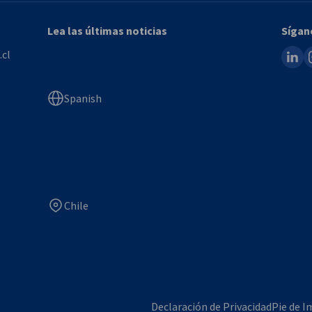
Lea las últimas noticias
Sígan
linked
i
.cl
Spanish
Chile
Declaración de Privacidad
Pie de 