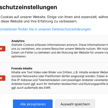
schutzeinstellungen
ieres ser miembro de la AHK Chile.
 Cookies auf unserer Website. Einige von ihnen sind essenziell, wäh
, diese Website und Ihre Erfahrung zu verbessern.
formationen finden Sie in unseren Datenschutzerklärungen.
Analytics
Statistik Cookies erfassen Informationen anonym. Diese Informationen 
uns zu verstehen, wie unsere Besucher unsere Website nutzen. Wir nut
Daten um Fehler zu beheben und die Nutzung der Website für unsere Us
tante
optimieren.
Fremde Inhalte
Inhalte wie Text Video oder Bilder von Dritten, z.B. Inhalte anderer Websi
sozialer Netzwerke oder Plattformen dürfen angezeigt werden. Dabei 
Ihre IP-Adresse und Telemetriedaten vom jeweiligen Anbieter verarbeite
Anbieter kann ggf. auch Ihr Verhalten beobachten und Nutzungsprofile b
ggf. auch außerhalb des EWR.
Alle akzeptieren
Auswahl speichern