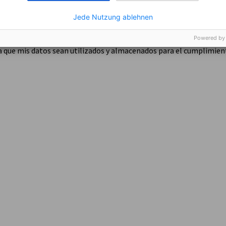
Jede Nutzung ablehnen
a de privacidad de la AHK: https://chile.ahk.de/es/declaracion-de-
Powered by
 que mis datos sean utilizados y almacenados para el cumplimien