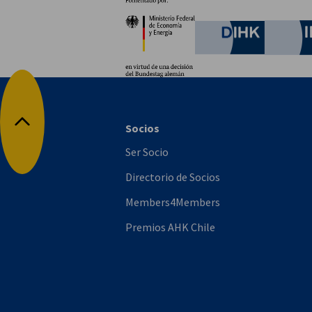
Socios
Ministerio Federal de Ec
German C
Socios
Volver arriba
Ser Socio
Directorio de Socios
Members4Members
Premios AHK Chile