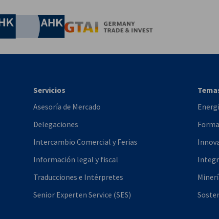
onomía y Energía
Chamber of Commerce and Industry
hamber of Commerce and Industry
AHK.de
Germany Trade & In
Servicios
Tema
Asesoría de Mercado
Energ
Delegaciones
Formac
Intercambio Comercial y Ferias
Innova
Información legal y fiscal
Integr
Traducciones e Intérpretes
Minerí
Senior Experten Service (SES)
Sosten