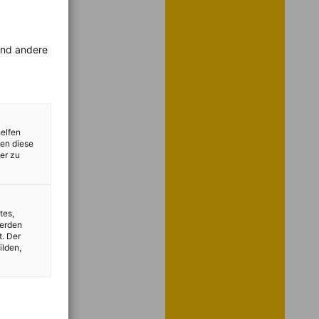
rend andere
helfen
zen diese
er zu
tes,
werden
t. Der
ilden,