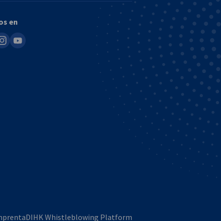
os en
in
nstagram
youtube
Imprenta
DIHK Whistleblowing Platform