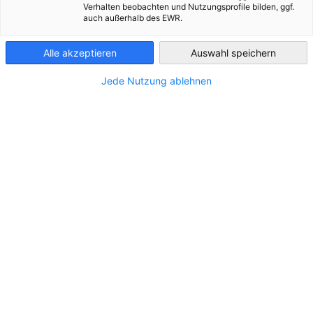
Verhalten beobachten und Nutzungsprofile bilden, ggf.
auch außerhalb des EWR.
Chile
Integridad y Compliance
Alle akzeptieren
Auswahl speichern
Promovemos una cultura empresarial basada en la
Jede Nutzung ablehnen
transparencia, el cumplimiento y la responsabilidad
compartida. Fomentamos la colaboración para prevenir la
corrupción y fortalecer entornos de negocio más confiables,
sostenibles...
Ver más