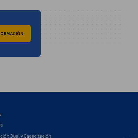
NFORMACIÓN
vest
s
ía
ión Dual y Capacitación