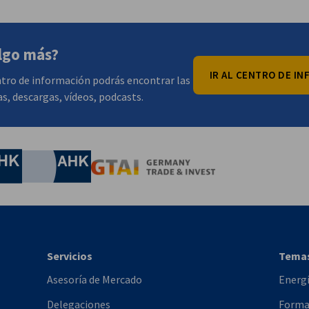
lgo más?
IR AL CENTRO DE I
tro de información podrás encontrar las
as, descargas, vídeos, podcasts.
onomía y Energía
Chamber of Commerce and Industry
hamber of Commerce and Industry
AHK.de
Germany Trade & In
Servicios
Tema
Asesoría de Mercado
Energ
Delegaciones
Formac