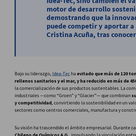
Idea-Tec, sino también el va
motor de desarrollo sosteni
demostrando que la innovac
puede competir y aportar a 
Cristina Acuña
, tras conoc
Bajo su liderazgo,
Idea-Tec
ha
evitado que más de 120 ton
rellenos sanitarios y el mar, y ha reducido en más de 4
la comercialización de sus productos sustentables. La com
industriales —como “Groen” y “Glacier”— que combinan
su
y competitividad
, convirtiendo la sostenibilidad en un val
sectores como centros comerciales, manufactura y constr
Su visión ha trascendido el ámbito empresarial. Durante cas
Chileno de Químicos A.G.
, impulsando la vinculación entre