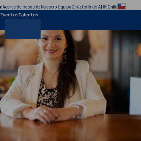
ón
Acerca de nosotros
Nuestro Equipo
Directorio de AHK Chile
Configur
b
Eventos
Talentos
Buscar