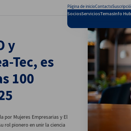
Página de inicio
Contacto
Suscripci
rar preferencias
Socios
Servicios
Temas
Info Hu
O y
a-Tec, es
as 100
25
da por Mujeres Empresarias y El
u rol pionero en unir la ciencia