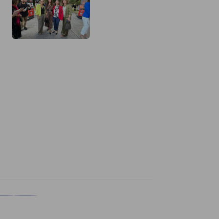
Descripción de la imagen no disponible
nkedIn
 en X
mpartir en Xing
Copiar URL al portapapeles