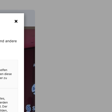
rend andere
helfen
zen diese
er zu
tes,
werden
t. Der
ilden,