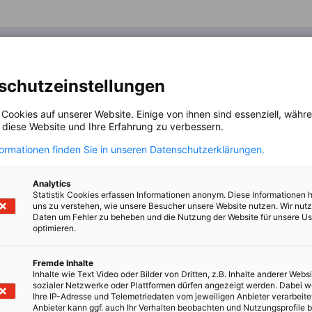
schutzeinstellungen
 Cookies auf unserer Website. Einige von ihnen sind essenziell, wäh
, diese Website und Ihre Erfahrung zu verbessern.
formationen finden Sie in unseren Datenschutzerklärungen.
Analytics
Statistik Cookies erfassen Informationen anonym. Diese Informationen 
uns zu verstehen, wie unsere Besucher unsere Website nutzen. Wir nut
Daten um Fehler zu beheben und die Nutzung der Website für unsere Us
optimieren.
Fremde Inhalte
Inhalte wie Text Video oder Bilder von Dritten, z.B. Inhalte anderer Websi
sozialer Netzwerke oder Plattformen dürfen angezeigt werden. Dabei 
Ihre IP-Adresse und Telemetriedaten vom jeweiligen Anbieter verarbeite
Anbieter kann ggf. auch Ihr Verhalten beobachten und Nutzungsprofile b