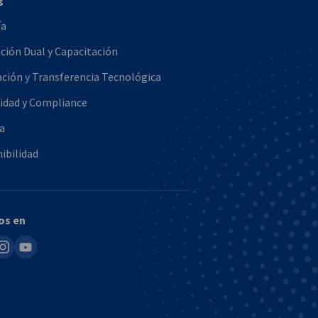
s
ía
ión Dual y Capacitación
ción y Transferencia Tecnológica
idad y Compliance
a
ibilidad
os en
in
nstagram
youtube