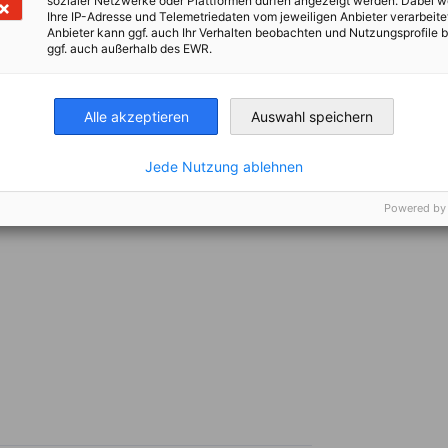
on una gama de productos muy diversa. Se
sozialer Netzwerke oder Plattformen dürfen angezeigt werden. Dabei 
Ihre IP-Adresse und Telemetriedaten vom jeweiligen Anbieter verarbeite
 máquinas de construcción. También ofrece
Anbieter kann ggf. auch Ihr Verhalten beobachten und Nutzungsprofile b
pertenecientes a muchos otros sectores.
ggf. auch außerhalb des EWR.
dos los continentes. En 2024, el Grupo tuvo
a de negocios consolidada de más de 14.000
Alle akzeptieren
Auswahl speichern
49 en la localidad de Kirchdorf an der Iller, al
n el objetivo de convencer a sus clientes con
co.
Jede Nutzung ablehnen
Powered by