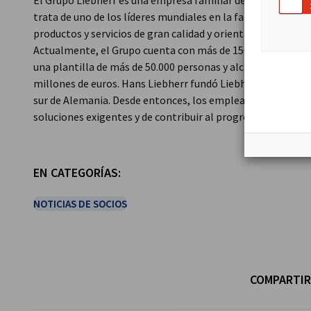
El Grupo Liebherr es una empresa familiar de tecnología c
trata de uno de los líderes mundiales en la fabricación de
productos y servicios de gran calidad y orientados al uso 
Actualmente, el Grupo cuenta con más de 150 filiales en to
una plantilla de más de 50.000 personas y alcanzó una cifr
millones de euros. Hans Liebherr fundó Liebherr en el año 19
sur de Alemania. Desde entonces, los empleados trabajan co
soluciones exigentes y de contribuir al progreso tecnológi
EN CATEGORÍAS:
NOTICIAS DE SOCIOS
COMPARTIR