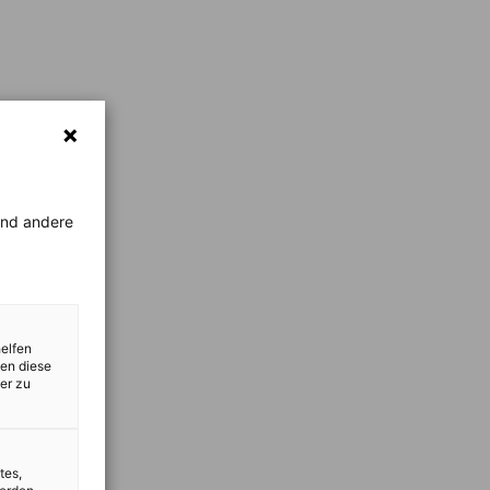
rend andere
helfen
zen diese
er zu
tes,