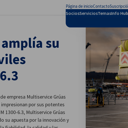
Página de inicio
Contacto
Suscripci
rar preferencias
Socios
Servicios
Temas
Info Hu
 amplía su
viles
6.3
 de empresa Multiservice Grúas
 impresionan por sus potentes
M 1300-6.3, Multiservice Grúas
o su apuesta por la innovación y
a fiabilidad, la calidad y las