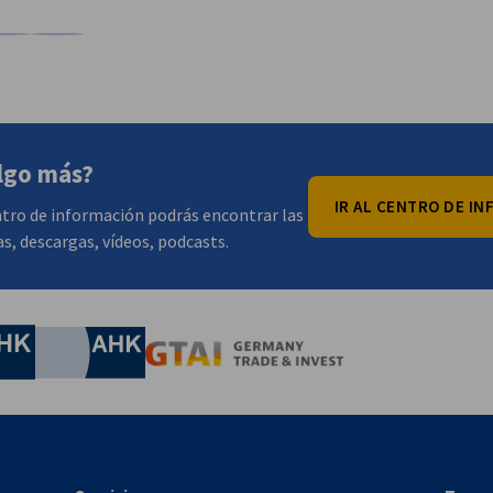
nkedIn
 en X
mpartir en Xing
Copiar URL al portapapeles
lgo más?
IR AL CENTRO DE I
tro de información podrás encontrar las
as, descargas, vídeos, podcasts.
onomía y Energía
Chamber of Commerce and Industry
hamber of Commerce and Industry
AHK.de
Germany Trade & In