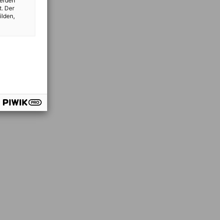
werden
t. Der
ilden,