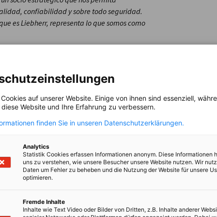
alidad, confiabilidad y sobre todo seguridad.
que es Liebherr, representa lo que somos como
schutzeinstellungen
res en grúas móviles y grúas sobre orugas. El
toneladas hasta la grúa para cargas pesadas de
 Cookies auf unserer Website. Einige von ihnen sind essenziell, wäh
e pluma de celosía sobre accionamientos
, diese Website und Ihre Erfahrung zu verbessern.
asta 3000 toneladas. Estas grúas con
formationen finden Sie in unseren Datenschutzerklärungen.
 se usan en obras de construcción en todo el
 empleadas. Por otra parte, un amplio
Analytics
lta disponibilidad de grúas móviles y sobre
Statistik Cookies erfassen Informationen anonym. Diese Informationen 
uns zu verstehen, wie unsere Besucher unsere Website nutzen. Wir nut
e Liebherr en Ehingen ascendió a los 2,81 mil
Daten um Fehler zu beheben und die Nutzung der Website für unsere Us
optimieren.
Fremde Inhalte
Inhalte wie Text Video oder Bilder von Dritten, z.B. Inhalte anderer Websi