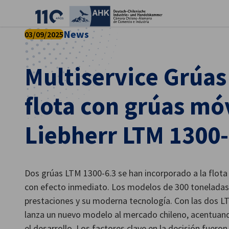
Cer
News
03/09/2025
Multiservice Grúas
flota con grúas mó
Liebherr LTM 1300-
Spanish
Dos grúas LTM 1300-6.3 se han incorporado a la flota
con efecto inmediato. Los modelos de 300 toneladas
prestaciones y su moderna tecnología. Con las dos LT
lanza un nuevo modelo al mercado chileno, acentuand
el desarrollo. Los factores clave en la decisión fueron l