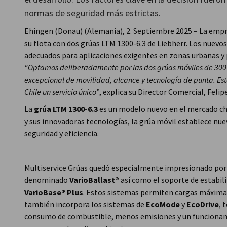
normas de seguridad más estrictas.
Chile
Ehingen (Donau) (Alemania), 2. Septiembre 2025 – La empr
su flota con dos grúas LTM 1300-6.3 de Liebherr. Los nuevo
adecuados para aplicaciones exigentes en zonas urbanas y 
“Optamos deliberadamente por las dos grúas móviles de 300
excepcional de movilidad, alcance y tecnología de punta. Esto
Chile un servicio único”
, explica su Director Comercial, Felip
La
grúa LTM 1300-6.3
es un modelo nuevo en el mercado ch
y sus innovadoras tecnologías, la grúa móvil establece nu
seguridad y eficiencia.
Multiservice Grúas quedó especialmente impresionado por el
denominado
VarioBallast®
así como el soporte de estabil
VarioBase® Plus
. Estos sistemas permiten cargas máximas
también incorpora los sistemas de
EcoMode
y
EcoDrive
, 
consumo de combustible, menos emisiones y un funcionami