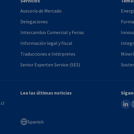
Servicios
Tema
Asesoría de Mercado
Energ
Delegaciones
Formac
Intercambio Comercial y Ferias
Innova
Información legal y fiscal
Integr
Traducciones e Intérpretes
Minerí
Senior Experten Service (SES)
Sosten
Lea las últimas noticias
Sígan
linked
i
.cl
Spanish