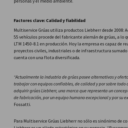
personas y el medio ambiente.
Factores clave: Calidad y fiabilidad
Multiservice Grúas utiliza productos Liebherr desde 2008: 
55 vehículos procede del fabricante alemán de grúas, a l
LTM 1450-8.1 en producción. Hoy la empresa es capaz de re
proyectos civiles, industriales o de infraestructura sumado
cuenta con una flota diversificada.
“Actualmente la industria de grúas posee alternativas y ofe
trabajar con equipos confiables, de calidad y por sobre todo 
adquirir grúas Liebherr, una marca que representa un conce
de fabricación, por un equipo humano excepcional y por su ex
Fossatti.
Para Multiservice Grúas Liebherr no sólo es sinónimo de co
Liebherr es un aliado estratégico en su negocio.
“Buscamos 