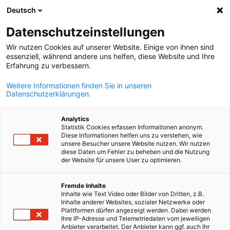
Deutsch
Búsqueda abie
Abri
Cer
Datenschutzeinstellungen
Wir nutzen Cookies auf unserer Website. Einige von ihnen sind
essenziell, während andere uns helfen, diese Website und Ihre
Erfahrung zu verbessern.
Weitere Informationen finden Sie in unseren
Datenschutzerklärungen.
Analytics
Statistik Cookies erfassen Informationen anonym.
Diese Informationen helfen uns zu verstehen, wie
Download
24/08/2025
unsere Besucher unsere Website nutzen. Wir nutzen
diese Daten um Fehler zu beheben und die Nutzung
der Website für unsere User zu optimieren.
La Tercera Educa - Especial me
Spanish
de la educación técnico-
Fremde Inhalte
Inhalte wie Text Video oder Bilder von Dritten, z.B.
Inhalte anderer Websites, sozialer Netzwerke oder
profesional
Plattformen dürfen angezeigt werden. Dabei werden
Ihre IP-Adresse und Telemetriedaten vom jeweiligen
Anbieter verarbeitet. Der Anbieter kann ggf. auch Ihr